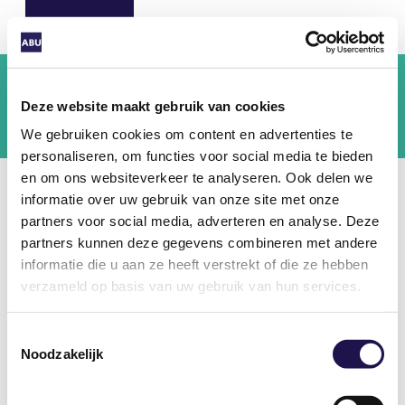
Deze website maakt gebruik van cookies
We gebruiken cookies om content en advertenties te
personaliseren, om functies voor social media te bieden
en om ons websiteverkeer te analyseren. Ook delen we
informatie over uw gebruik van onze site met onze
Inloggen Mijn ABU
partners voor social media, adverteren en analyse. Deze
partners kunnen deze gegevens combineren met andere
Log in als ABU-lid. ABU-leden vinden hier onder
informatie die u aan ze heeft verstrekt of die ze hebben
andere exclusief nieuws, veelgestelde vragen en
verzameld op basis van uw gebruik van hun services.
tools.
Toestemmingsselectie
Tip:
Vink hieronder "ingelogd blijven" aan: zo
Noodzakelijk
hoeft u uw gegevens niet steeds in te voeren.
Gebruikersnaam