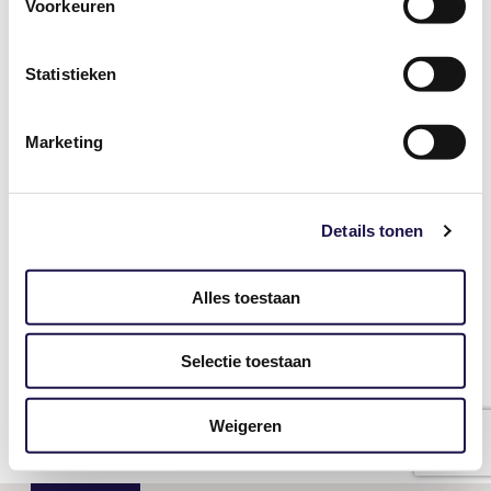
Voorkeuren
Statistieken
Wachtwoord
Marketing
ingelogd blijven
Details tonen
Wachtwoord vergeten?
Alles toestaan
Heeft u nog geen account voor Mijn ABU?
Selectie toestaan
Vraag deze dan hier aan.
Weigeren