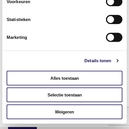
Voorkeuren
Statistieken
Wachtwoord
Marketing
ingelogd blijven
Details tonen
Wachtwoord vergeten?
Alles toestaan
Heeft u nog geen account voor Mijn ABU?
Selectie toestaan
Vraag deze dan hier aan.
Weigeren