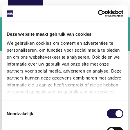
Deze website maakt gebruik van cookies
We gebruiken cookies om content en advertenties te
personaliseren, om functies voor social media te bieden
en om ons websiteverkeer te analyseren. Ook delen we
informatie over uw gebruik van onze site met onze
Inloggen Mijn ABU
partners voor social media, adverteren en analyse. Deze
partners kunnen deze gegevens combineren met andere
Log in als ABU-lid. ABU-leden vinden hier onder
informatie die u aan ze heeft verstrekt of die ze hebben
andere exclusief nieuws, veelgestelde vragen en
verzameld op basis van uw gebruik van hun services.
tools.
Toestemmingsselectie
Tip:
Vink hieronder "ingelogd blijven" aan: zo
Noodzakelijk
hoeft u uw gegevens niet steeds in te voeren.
Gebruikersnaam