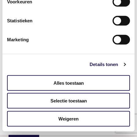
Voorkeuren
Statistieken
Wachtwoord
Marketing
ingelogd blijven
Details tonen
Wachtwoord vergeten?
Alles toestaan
Heeft u nog geen account voor Mijn ABU?
Selectie toestaan
Vraag deze dan hier aan.
Weigeren