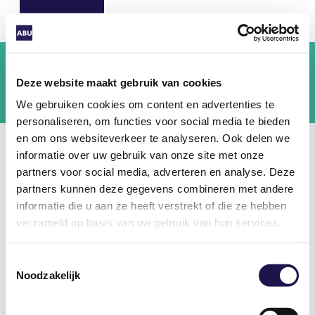
Deze website maakt gebruik van cookies
We gebruiken cookies om content en advertenties te
personaliseren, om functies voor social media te bieden
en om ons websiteverkeer te analyseren. Ook delen we
informatie over uw gebruik van onze site met onze
Inloggen Mijn ABU
partners voor social media, adverteren en analyse. Deze
partners kunnen deze gegevens combineren met andere
Log in als ABU-lid. ABU-leden vinden hier onder
informatie die u aan ze heeft verstrekt of die ze hebben
andere exclusief nieuws, veelgestelde vragen en
verzameld op basis van uw gebruik van hun services.
tools.
Toestemmingsselectie
Tip:
Vink hieronder "ingelogd blijven" aan: zo
Noodzakelijk
hoeft u uw gegevens niet steeds in te voeren.
Gebruikersnaam