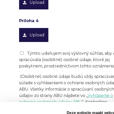
Upload
Príloha 4
Upload
Týmto udeľujem svoj výslovný súhlas, aby
spracúvala (osobitné) osobné údaje, ktoré jej
poskytnem, prostredníctvom tohto oznámeni
(Osobitné) osobné údaje budú vždy spracúva
súlade s vyhláseniami o ochrane osobných úda
ABU. Všetky informácie o spracúvaní osobnýc
údajov zo strany ABU nájdete vo „
Vyhlásenie o
ochrane osobných údajov ABU
“. Konkrétne
informácie o spracúvaní vašich (osobitných) o
Deze website maakt gebru