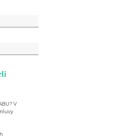
li
 ABU? V
zmluvy
ch