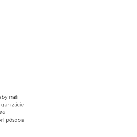
aby naši
rganizácie
dex
rí pôsobia