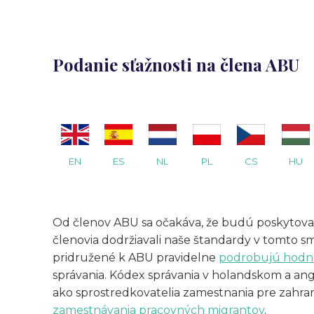
Podanie sťažnosti na člena ABU
EN
ES
NL
PL
CS
HU
Od členov ABU sa očakáva, že budú poskytovať k
členovia dodržiavali naše štandardy v tomto 
pridružené k ABU pravidelne
podrobujú hodn
správania. Kódex správania v holandskom a an
ako sprostredkovatelia zamestnania pre zahra
zamestnávania pracovných migrantov
.