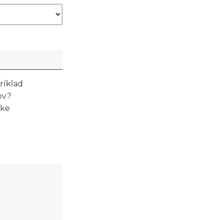
ríklad
ov?
nke
h