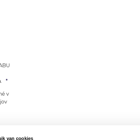
 ABU
a.
né v
jov
h
sobných
ik van cookies