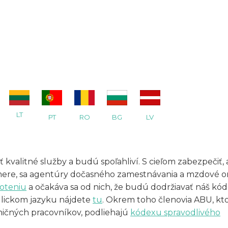
LT
BG
LV
PT
RO
valitné služby a budú spoľahliví. S cieľom zabezpečiť, 
smere, sa agentúry dočasného zamestnávania a mzdové o
oteniu
a očakáva sa od nich, že budú dodržiavať náš kó
glickom jazyku nájdete
tu
. Okrem toho členovia ABU, kto
ničných pracovníkov, podliehajú
kódexu spravodlivého